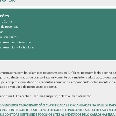
toro
ções
ha Conta
a de Revendas
ran
ie seu Carro
o Anunciar - Revendas
o Anunciar - Particulares
rosnaserra.com.br, sejam eles pessoas físicas ou jurídicas, possuem login e senha p
egurança destes dados de acesso é exclusivamente do vendedor cadastrado, o qual as
a, pela origem e qualidade dos produtos anunciados, respondendo isoladamente e di
dade do veículo e da negociação proposta.
 de e-mail. Ao receber um e-mail suspeito, delete-o imediatamente.
O VENDEDOR CADASTRADO SÃO CLASSIFICADAS E ORGANIZADAS NA BASE DE DAD
R PARTE INTEGRANTE DESTE BANCO DE DADOS E, PORTANTO, SENDO DE USO EXCLU
NS CONTIDAS NESTE SITE E TODOS OS SITES ALIMENTADOS PELO CARROSNASERRA