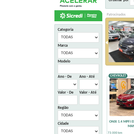
Ordenar por
Patrocinados
AULT
DUSTER OROCH 2.0 16V FLEX DYNAMIQUE 4P
OMÁTICO
Categoria
71.500,00
17
116.000 km
R$
Marca
Copacabana Veículos
Modelo
Caxias do Sul
CHEVROLET
Ano - De
Ano - Até
Valor - De
Valor - Até
Região
ONIX 1.4 MPFI E
Cidade
MA
73.000 km