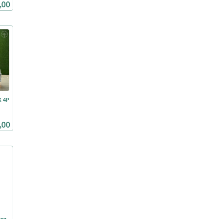
,00
X 4P
,00