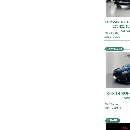
COMMANDER 1.3
16V 4X2 TU
AUTO
76.214 km
2022 - AZUL
CHEVROLET
ONIX 1.4 MPFI 
MA
50.158 km
2019 - PRETA
RENAULT