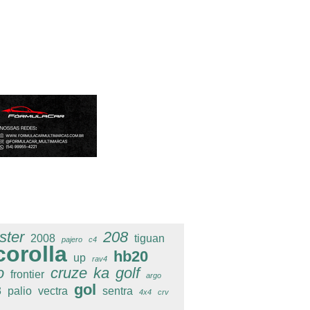
ster
208
2008
tiguan
pajero
c4
corolla
hb20
up
rav4
o
cruze
ka
golf
frontier
argo
gol
3
palio
vectra
sentra
4x4
crv