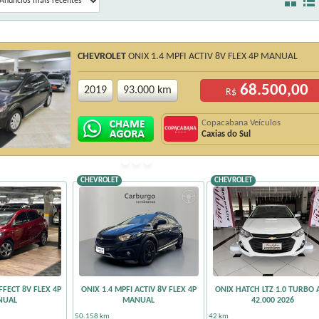
CHEVROLET
ONIX 1.4 MPFI ACTIV 8V FLEX 4P MANUAL
68.500,00
2019
93.000 km
R$
Copacabana Veículos
Caxias do Sul
CHEVROLET
CHEVROLET
FFECT 8V FLEX 4P
ONIX 1.4 MPFI ACTIV 8V FLEX 4P
ONIX HATCH LTZ 1.0 TURBO A
NUAL
MANUAL
42.000 2026
50.158 km
42 km