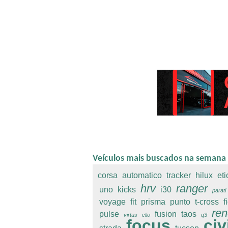
Veículos mais buscados na semana
corsa
automatico
tracker
hilux
eti
hrv
ranger
uno
kicks
i30
parati
voyage
fit
prisma
punto
t-cross
f
re
pulse
fusion
taos
virtus
clio
q3
focus
civ