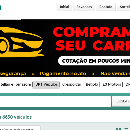
Inicial
Revendas
Contato
Sortei
tellan e Tomazoni
DR1 Veículos
Crespo Car
Betiolo
E3 Motors
DR
s
8650
veículos