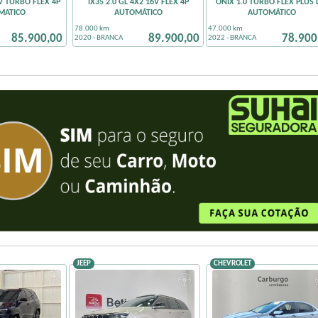
2V TURBO FLEX 4P
IX35 2.0 GL 4X2 16V FLEX 4P
ONIX 1.0 TURBO FLEX PLUS 
MATICO
AUTOMÁTICO
AUTOMÁTICO
78.000 km
47.000 km
85.900,00
89.900,00
78.900
2020 - BRANCA
2022 - BRANCA
JEEP
CHEVROLET