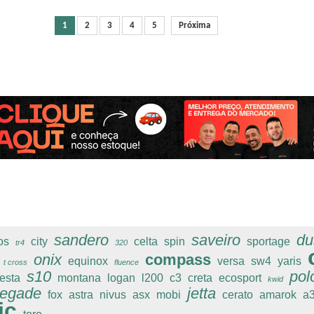
1
2
3
4
5
Próxima
sandero
saveiro
du
os
city
celta
spin
sportage
tr4
320
onix
compass
equinox
versa
sw4
yaris
t cross
fluence
s10
pol
iesta
montana
logan
l200
c3
creta
ecosport
kwid
negade
jetta
fox
astra
nivus
asx
mobi
cerato
amarok
a
ic