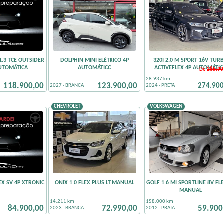
.3 TCE OUTSIDER
DOLPHIN MINI ELÉTRICO 4P
320I 2.0 M SPORT 16V TUR
AUTOMÁTICA
AUTOMÁTICO
ACTIVEFLEX 4P AUTOMÁTI
De
285.90
Sem Km
28.937 km
118.900,00
123.900,00
274.900
2027 - BRANCA
2024 - PRETA
CHEVROLET
VOLKSWAGEN
LEX SV 4P XTRONIC
ONIX 1.0 FLEX PLUS LT MANUAL
GOLF 1.6 MI SPORTLINE 8V FL
MANUAL
14.211 km
158.000 km
84.900,00
72.990,00
59.900
2023 - BRANCA
2012 - PRATA