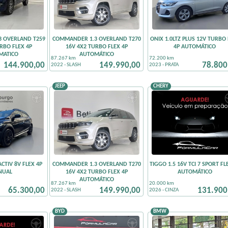
 OVERLAND T259
COMMANDER 1.3 OVERLAND T270
ONIX 1.0LTZ PLUS 12V TURBO 
RBO FLEX 4P
16V 4X2 TURBO FLEX 4P
4P AUTOMÁTICO
MATICO
AUTOMÁTICO
87.267 km
72.200 km
144.900,00
149.990,00
78.800
2022 - SLASH
2023 - PRATA
JEEP
CHERY
ACTIV 8V FLEX 4P
COMMANDER 1.3 OVERLAND T270
TIGGO 1.5 16V TCI 7 SPORT FL
NUAL
16V 4X2 TURBO FLEX 4P
AUTOMÁTICO
AUTOMÁTICO
87.267 km
20.000 km
65.300,00
149.990,00
131.900
2022 - SLASH
2026 - CINZA
BYD
BMW