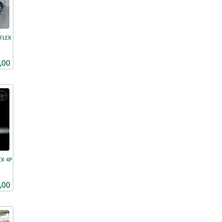
FLEX
,00
EX 4P
,00