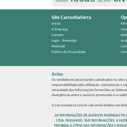
strada
tucson
Site CarrosNaSerra
Op
Inicial
Min
A Empresa
List
Contato
Det
Login - Revendas
Aval
Webmail
Com
Política de Privacidade
Com
Aviso
Os vendedores/anunciantes cadastrados no site car
responsabilidade pela utilização, manutenção e s
veracidade das informações fornecidas ao sistem
divergências entre o anúncio promovido e a reali
O carrosnaserra.com.br não envia boletos em links
AS INFORMAÇÕES DE ANÚNCIO INSERIDAS PEL
LTDA, PASSANDO, TAIS INFORMAÇÕES, A FAZE
PROIBIDA A CÓPIA DAS INFORMAÇÕES E IMAGE