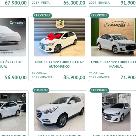
67.900,00
65.300,00
91.900
2019 - PRETA
2024 - BRANCA
CHEVROLET
CHEVROLET
 LT 8V FLEX 4P
ONIX 1.0 LT 12V TURBO FLEX 4P
ONIX 1.0 LTZ 12V TURBO FLE
NUAL
AUTOMATICO
MANUAL
84.000 km
70.081 km
56.900,00
85.900,00
71.900
2025 - BRANCA
2022 - BRANCA
HYUNDAI
CHEVROLET