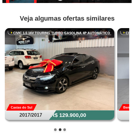
Veja algumas ofertas similares
CIVIC 1.5 16V TOURING TURBO GASOLINA 4P AUTOMÁTICO
CIVI
Caxias do Sul
Bento
R$ 129.900,00
2017/2017