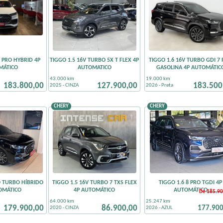
8 PRO HYBRID 4P
TIGGO 1.5 16V TURBO 5X T FLEX 4P
TIGGO 1.6 16V TURBO GDI 7
MÁTICO
AUTOMATICO
GASOLINA 4P AUTOMÁTIC
43.000 km
19.000 km
183.800,00
127.900,00
183.500
2025 - CINZA
2026 - Preta
CHERY
CHERY
O TURBO HÍBRIDO
TIGGO 1.5 16V TURBO 7 TXS FLEX
TIGGO 1.6 8 PRO TGDI 4P
OMÁTICO
4P AUTOMÁTICO
AUTOMÁTICO
De
185.90
64.000 km
25.247 km
179.900,00
86.900,00
177.900
2020 - CINZA
2026 - AZUL