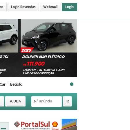
os
Login Revendas
Webmail
Login
Car
Betiolo