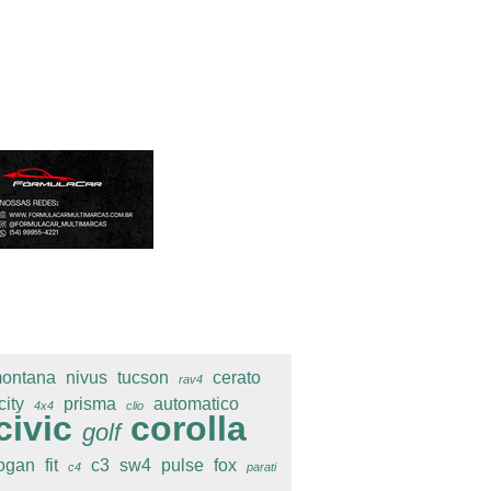
ontana
nivus
tucson
cerato
rav4
city
prisma
automatico
4x4
clio
civic
corolla
golf
ogan
fit
c3
sw4
pulse
fox
c4
parati