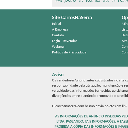
a3
kwid
crv
argo
tr4
Site CarrosNaSerra
Op
Inicial
Min
A Empresa
List
Contato
Det
Login - Revendas
Aval
Webmail
Com
Política de Privacidade
Com
Aviso
Os vendedores/anunciantes cadastrados no site car
responsabilidade pela utilização, manutenção e s
veracidade das informações fornecidas ao sistem
divergências entre o anúncio promovido e a reali
O carrosnaserra.com.br não envia boletos em links
AS INFORMAÇÕES DE ANÚNCIO INSERIDAS PEL
LTDA, PASSANDO, TAIS INFORMAÇÕES, A FAZE
PROIBIDA A CÓPIA DAS INFORMAÇÕES E IMAGE