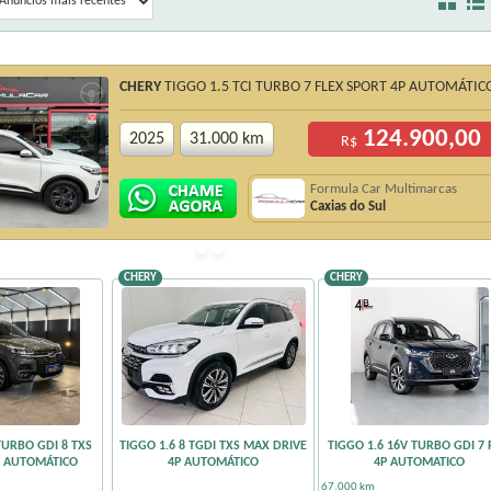
CHERY
TIGGO 1.5 TCI TURBO 7 FLEX SPORT 4P AUTOMÁTIC
124.900,00
2025
31.000 km
R$
Formula Car Multimarcas
Caxias do Sul
CHERY
CHERY
TURBO GDI 8 TXS
TIGGO 1.6 8 TGDI TXS MAX DRIVE
TIGGO 1.6 16V TURBO GDI 7
P AUTOMÁTICO
4P AUTOMÁTICO
4P AUTOMATICO
Sem Km
67.000 km