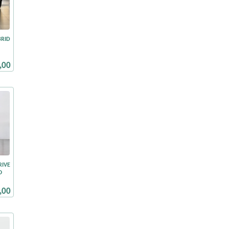
BRID
,00
RIVE
O
,00