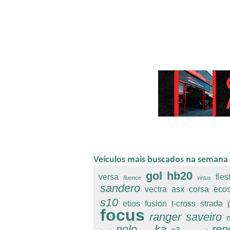
Veículos mais buscados na semana
gol
hb20
versa
fies
fluence
virtus
sandero
vectra
asx
corsa
ecos
s10
etios
fusion
t-cross
strada
focus
ranger
saveiro
polo
ka
ren