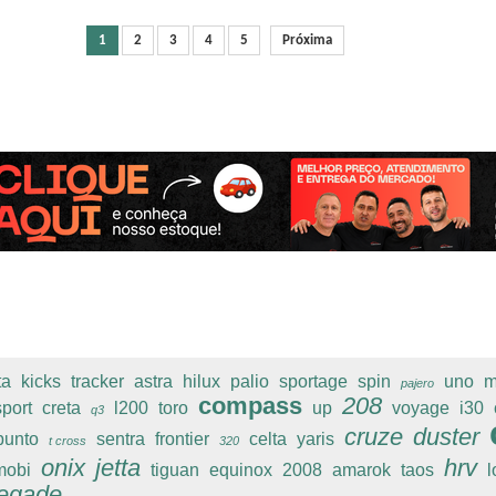
1
2
3
4
5
Próxima
ta
kicks
tracker
astra
hilux
palio
sportage
spin
uno
m
pajero
compass
208
port
creta
l200
toro
up
voyage
i30
q3
cruze
duster
punto
sentra
frontier
celta
yaris
t cross
320
onix
jetta
hrv
mobi
tiguan
equinox
2008
amarok
taos
l
egade