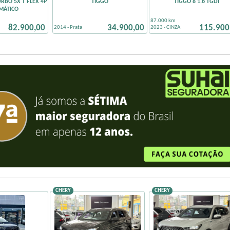
URBO 5X T FLEX 4P
TIGGO
TIGGO 8 1.6 TGDI
MÁTICO
Sem Km
87.000 km
82.900,00
34.900,00
115.900
2014 - Prata
2023 - CINZA
CHERY
CHERY