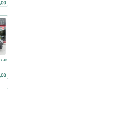
,00
EX 4P
,00