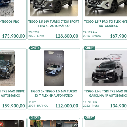
O TIGGO8 PRO
TIGGO 1.5 16V TURBO 7 TXS SPORT
TIGGO 1.5 7 PRO TCI FLEX HY
FLEX 4P AUTOMÁTICO
AUTOMÁTICO
23.023 km
24.124 km
173.900,00
128.800,00
167.900
2025 - Cinza
2026 - Branca
CHERY
CHERY
DI TXS MAX DRIVE
TIGGO 5X TIGGO 1.5 16V TURBO
TIGGO 1.6 8 TGDI TXS MAX D
P AUTOMÁTICO
5X T FLEX 4P AUTOMÁTICO
GASOLINA 4P AUTOMÁTIC
41 km
11.700 km
159.900,00
112.000,00
134.900
2024 - BRANCA
2022 - Preta
CHERY
CHERY