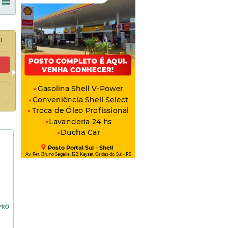
O
 PRO