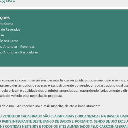
ções
ha Conta
a de Revendas
ran
ie seu Carro
o Anunciar - Revendas
o Anunciar - Particulares
rosnaserra.com.br, sejam eles pessoas físicas ou jurídicas, possuem login e senha p
egurança destes dados de acesso é exclusivamente do vendedor cadastrado, o qual as
a, pela origem e qualidade dos produtos anunciados, respondendo isoladamente e di
dade do veículo e da negociação proposta.
 de e-mail. Ao receber um e-mail suspeito, delete-o imediatamente.
O VENDEDOR CADASTRADO SÃO CLASSIFICADAS E ORGANIZADAS NA BASE DE DAD
R PARTE INTEGRANTE DESTE BANCO DE DADOS E, PORTANTO, SENDO DE USO EXCLU
NS CONTIDAS NESTE SITE E TODOS OS SITES ALIMENTADOS PELO CARROSNASERRA