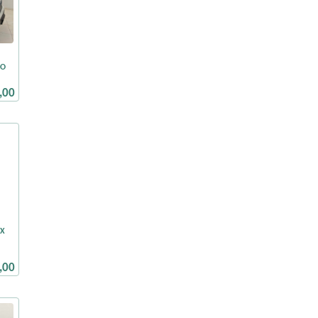
CO
,00
EX
,00