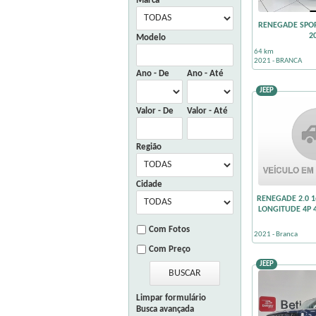
Marca
RENEGADE SPORT
2
Modelo
64 km
2021 - BRANCA
Ano - De
Ano - Até
JEEP
Valor - De
Valor - Até
Região
Cidade
RENEGADE 2.0 1
LONGITUDE 4P 
km não informado
Com Fotos
2021 - Branca
Com Preço
JEEP
Limpar formulário
Busca avançada