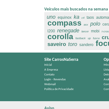
Veículos mais buscados na semana
uno
ka
equinox
taos
automa
c4
compass
polo
cer
asx
renegade
l200
mobi
lancer
t-cros
corolla
cr
fastback
up
fusca
foc
saveiro
toro
sandero
Site CarrosNaSerra
Op
Inicial
Min
A Empresa
List
Contato
Det
Login - Revendas
Aval
Webmail
Com
Política de Privacidade
Com
Aviso