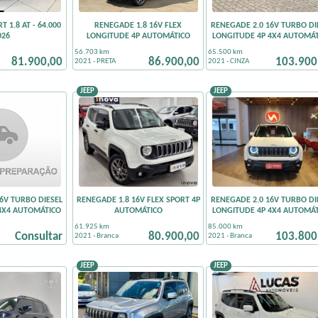
 1.8 AT - 64.000
RENEGADE 1.8 16V FLEX
RENEGADE 2.0 16V TURBO DI
026
LONGITUDE 4P AUTOMÁTICO
LONGITUDE 4P 4X4 AUTOMÁT
56.703 km
65.500 km
81.900,00
86.900,00
103.900
2021 - PRETA
2021 - CINZA
JEEP
JEEP
6V TURBO DIESEL
RENEGADE 1.8 16V FLEX SPORT 4P
RENEGADE 2.0 16V TURBO DI
4X4 AUTOMÁTICO
AUTOMÁTICO
LONGITUDE 4P 4X4 AUTOMÁT
61.925 km
85.000 km
Consultar
80.900,00
103.800
2021 - Branca
2021 - Branca
JEEP
JEEP