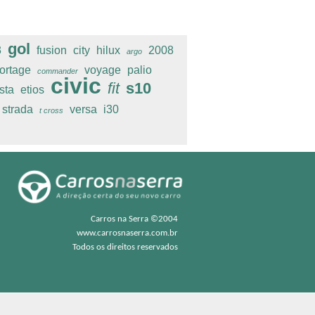
gol
3
fusion
city
hilux
2008
argo
ortage
voyage
palio
commander
civic
fit
s10
esta
etios
strada
versa
i30
t cross
Carros na Serra ©2004
www.carrosnaserra.com.br
Todos os direitos reservados