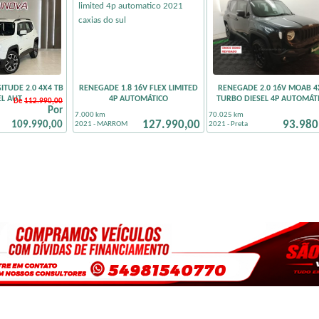
TUDE 2.0 4X4 TB
RENEGADE 1.8 16V FLEX LIMITED
RENEGADE 2.0 16V MOAB 4
EL AUT
4P AUTOMÁTICO
TURBO DIESEL 4P AUTOMÁT
De
112.990,00
Por
7.000 km
70.025 km
127.990,00
93.980
109.990,00
2021 - MARROM
2021 - Preta