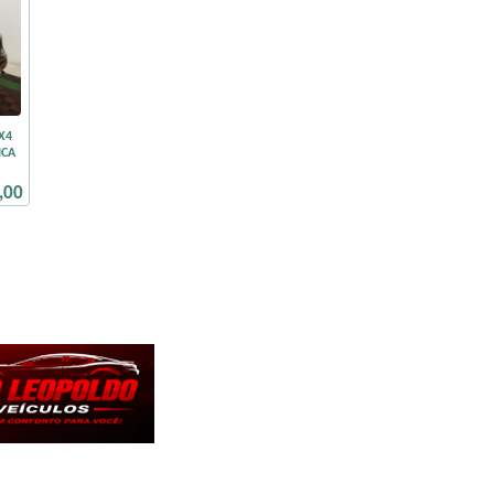
X4
ICA
,00