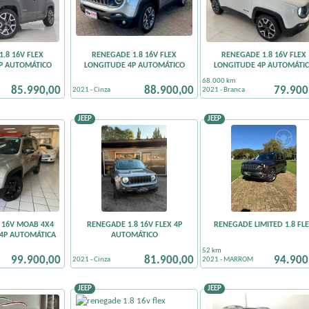
.8 16V FLEX
RENEGADE 1.8 16V FLEX
RENEGADE 1.8 16V FLEX
P AUTOMÁTICO
LONGITUDE 4P AUTOMÁTICO
LONGITUDE 4P AUTOMÁTI
km não informado
68.000 km
85.990,00
88.900,00
79.900
2021 - Cinza
2021 - Branca
JEEP
JEEP
 16V MOAB 4X4
RENEGADE 1.8 16V FLEX 4P
RENEGADE LIMITED 1.8 FL
 4P AUTOMÁTICA
AUTOMÁTICO
km não informado
52 km
99.900,00
81.900,00
94.900
2021 - Cinza
2021 - MARROM
JEEP
JEEP