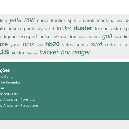
jetta
208
tico
corsa
frontier
spin
amarok
montana
a
clio
kicks
duster
ato
prisma
punto
c3
tucson
astra
sp
pajero
golf
tiguan
ecosport
pulse
fox
nivus
fi
s
320
kwid
logan
rav4
uze
onix
hb20
sw4
yaris
virtus
sentra
creta
celta
ix35
us
tracker
hrv
ranger
vectra
fluence
ções
ha Conta
a de Revendas
ran
ie seu Carro
o Anunciar - Revendas
o Anunciar - Particulares