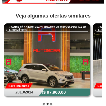
Veja algumas ofertas similares
SANTA FÉ 3.3 MPFI 4X4 7 LUGARES V6 270CV GASOLINA 4P
SANTA
AUTOMÁTICO
AUTO
Novo Hamburgo
Dois I
R$ 97.900,00
2013/2014