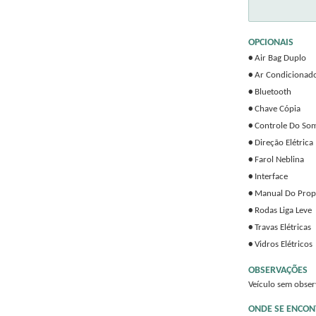
OPCIONAIS
•
Air Bag Duplo
•
Ar Condicionad
•
Bluetooth
•
Chave Cópia
•
Controle Do Som
•
Direção Elétrica
•
Farol Neblina
•
Interface
•
Manual Do Propr
•
Rodas Liga Leve
•
Travas Elétricas
•
Vidros Elétricos
OBSERVAÇÕES
Veículo sem obse
ONDE SE ENCON