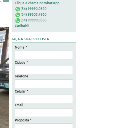
Clique e chame no whatsapp:
(54) 99993.0830
(54) 99603.7960
(54) 99993.0830
Garibaldi
FAÇA A SUA PROPOSTA
Nome *
Cidade *
Telefone
Celular *
Email
Proposta *