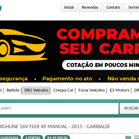
Inicial
Revendas
Contato
Sortei
i
Betiolo
DR1 Veículos
Crespo Car
Focar Veículos
E3 Motors
DR
HIGHLINE 16V FLEX 4P MANUAL - 2015 - GARIBALDI
L+GASOLINA
4 PORTAS
R$ 49.900,00