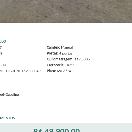
ULO
7
Câmbio:
Manual
S
Portas:
4 portas
Quilometragem:
117.000 km
GEN
Carroceria:
Hatch
MSI HIGHLINE 16V FLEX 4P
Placa:
IWG***4
ool+Gasolina
AMENTOS
R$ 49.900,00