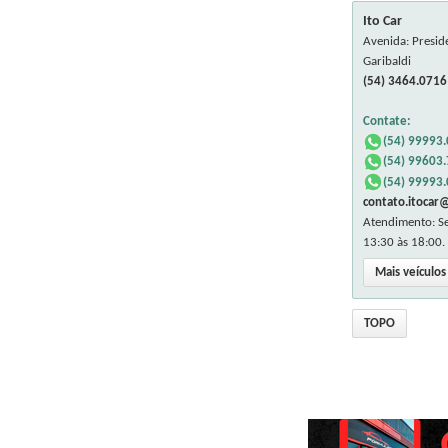
Ito Car
Avenida: Presid
Garibaldi
(54) 3464.0716
Contate:
(54) 99993
(54) 99603
(54) 99993
contato.itocar
Atendimento: Se
13:30 às 18:00.
Mais veículo
TOPO