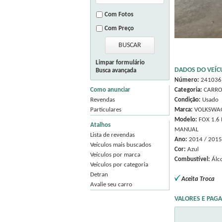
Com Fotos
Com Preço
Limpar formulário
DADOS DO VEÍC
Busca avançada
Número:
241036
Como anunciar
Categoria:
CARRO
Revendas
Condição:
Usado
Particulares
Marca:
VOLKSWA
Modelo:
FOX 1.6 
Atalhos
MANUAL
Lista de revendas
Ano:
2014 / 2015
Veículos mais buscados
Cor:
Azul
Veículos por marca
Combustível:
Álc
Veículos por categoria
Detran
Aceita Troca
Avalie seu carro
VALORES E PAG