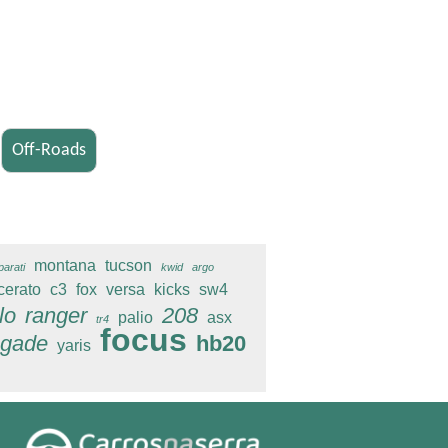
montana
tucson
parati
kwid
argo
cerato
c3
fox
versa
kicks
sw4
lo
ranger
208
palio
asx
tr4
focus
egade
hb20
yaris