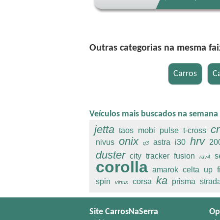
Outras categorias na mesma fai
Veículos mais buscados na semana
jetta
c
taos
mobi
pulse
t-cross
onix
hrv
nivus
astra
i30
20
q3
duster
city
tracker
fusion
s
rav4
corolla
amarok
celta
up
ka
spin
corsa
prisma
strad
virtus
Site CarrosNaSerra
Op