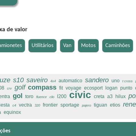
xa de valor
ruze
s10
saveiro
sandero
automatico
uno
4x4
t cross
golf
compass
08
fit
voyage
ecosport
logan
punto
crv
civic
gol
po
entra
toro
l200
creta
a3
hilux
fluence
clio
ren
fiesta
vectra
frontier
sportage
tiguan
etios
c4
320
pajero
a
equinox
ções