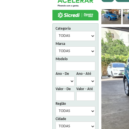
Categoria
Marca
Modelo
Ano - De
Ano - Até
Valor - De
Valor - Até
Região
Cidade