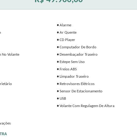
•
Alarme
o
•
Ar Quente
•
CD Player
•
Computador De Bordo
 No Volante
•
Desembaçador Traseiro
•
Estepe Sem Uso
•
Freios ABS
•
Limpador Traseiro
ietário
•
Retrovisores Elétricos
•
Sensor De Estacionamento
•
USB
•
Volante Com Regulagem De Altura
rvações
TRA