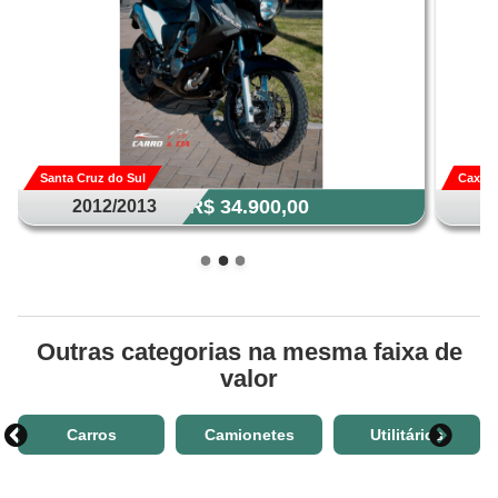
Santa Cruz do Sul
Caxias
R$ 34.900,00
2012/2013
Outras categorias na mesma faixa de
valor