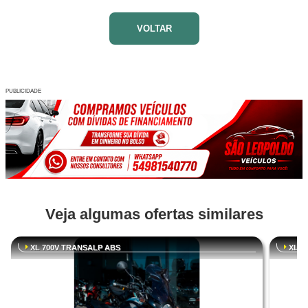
VOLTAR
PUBLICIDADE
Veja algumas ofertas similares
XL 700V TRANSALP ABS
XL 7