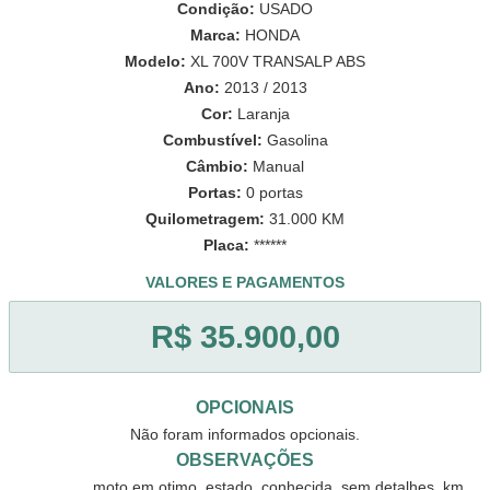
Condição:
USADO
Marca:
HONDA
Modelo:
XL 700V TRANSALP ABS
Ano:
2013 / 2013
Cor:
Laranja
Combustível:
Gasolina
Câmbio:
Manual
Portas:
0 portas
Quilometragem:
31.000 KM
Placa:
******
VALORES E PAGAMENTOS
R$ 35.900,00
OPCIONAIS
Não foram informados opcionais.
OBSERVAÇÕES
                moto em otimo, estado, conhecida, sem detalhes, km 