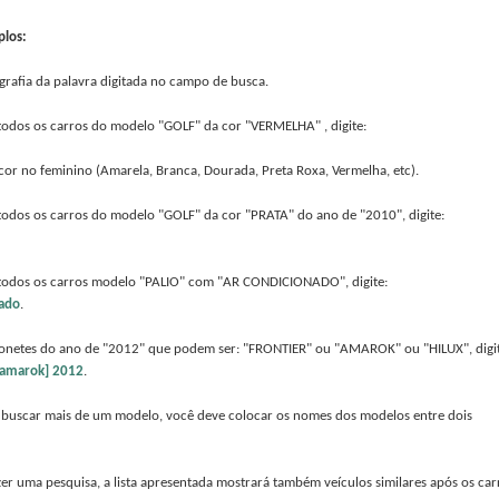
plos:
ografia da palavra digitada no campo de busca.
r todos os carros do modelo "GOLF" da cor "VERMELHA" , digite:
or no feminino (Amarela, Branca, Dourada, Preta Roxa, Vermelha, etc).
r todos os carros do modelo "GOLF" da cor "PRATA" do ano de "2010", digite:
ar todos os carros modelo "PALIO" com "AR CONDICIONADO", digite:
nado
.
mionetes do ano de "2012" que podem ser: "FRONTIER" ou "AMAROK" ou "HILUX", digit
] [amarok] 2012
.
 buscar mais de um modelo, você deve colocar os nomes dos modelos entre dois
zer uma pesquisa, a lista apresentada mostrará também veículos similares após os car