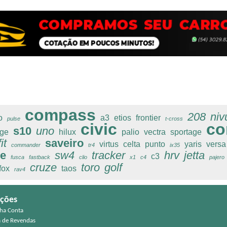
compass
208
niv
o
a3
etios
frontier
pulse
t-cross
civic
co
s10
uno
ge
hilux
palio
vectra
sportage
fit
saveiro
virtus
celta
punto
yaris
versa
commander
tr4
ix35
e
sw4
tracker
hrv
jetta
c3
fusca
fastback
clio
x1
c4
pajero
cruze
toro
golf
fox
taos
rav4
ções
ha Conta
a de Revendas