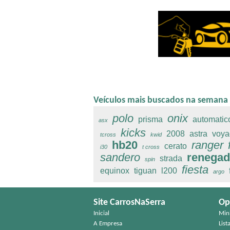
Veículos mais buscados na semana
polo
onix
prisma
automatic
asx
kicks
2008
astra
voya
tcross
kwid
hb20
ranger
cerato
i30
t cross
sandero
renegad
strada
spin
fiesta
equinox
tiguan
l200
argo
Site CarrosNaSerra
Op
Inicial
Min
A Empresa
List