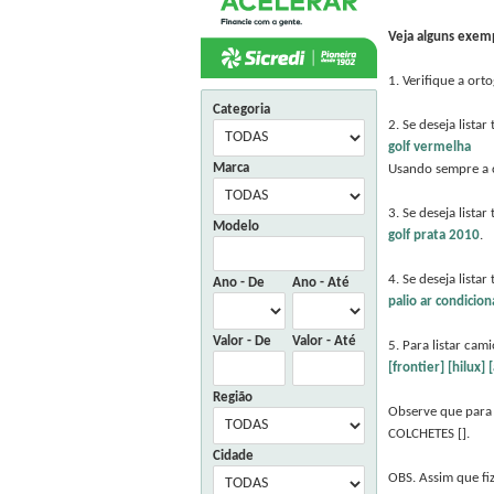
Veja alguns exem
1. Verifique a ort
Categoria
2. Se deseja lista
golf vermelha
Marca
Usando sempre a c
3. Se deseja lista
Modelo
golf prata 2010
.
4. Se deseja list
Ano - De
Ano - Até
palio ar condicio
Valor - De
Valor - Até
5. Para listar ca
[frontier] [hilux
Região
Observe que para
COLCHETES [].
Cidade
OBS. Assim que fi