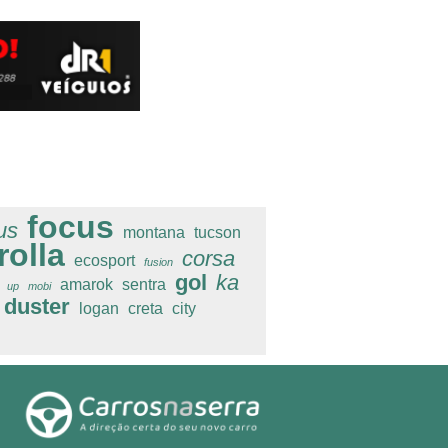
focus
us
montana
tucson
rolla
corsa
ecosport
fusion
gol
ka
amarok
sentra
up
mobi
duster
logan
creta
city