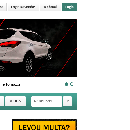
os
Login Revendas
Webmail
Login
an e Tomazoni