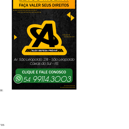
e:
ros