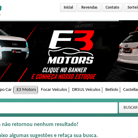
Inicial
Revendas
Contato
Sortei
po Car
E3 Motors
Focar Veículos
DRSUL Veículos
Betiolo
Castell
a não retornou nenhum resultado!
aixo algumas sugestões e refaça sua busca.