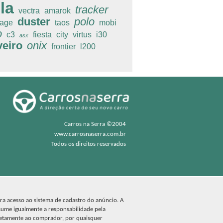
la
tracker
vectra
amarok
duster
polo
age
taos
mobi
o
c3
fiesta
city
virtus
i30
asx
veiro
onix
frontier
l200
Carros na Serra ©2004
www.carrosnaserra.com.br
Todos os direitos reservados
ara acesso ao sistema de cadastro do anúncio. A
sume igualmente a responsabilidade pela
retamente ao comprador, por quaisquer