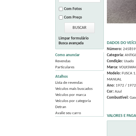
Com Fotos
Com Preço
Limpar formulário
DADOS DO VEÍC
Busca avançada
Número:
245859
Como anunciar
Categoria:
ANTIG
Revendas
Condição:
Usado
Particulares
Marca:
VOLKSWA
Modelo:
FUSCA 1
Atalhos
MANUAL
Lista de revendas
Ano:
1972 / 1972
Veículos mais buscados
Cor:
Azul
Veículos por marca
Combustível:
Gas
Veículos por categoria
Detran
Avalie seu carro
VALORES E PAG