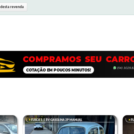
s desta revenda
FUSCA 1.5 8V GASOLINA 2P MANUAL
FU