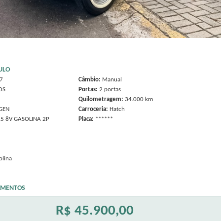
ULO
7
Câmbio:
Manual
OS
Portas:
2 portas
Quilometragem:
34.000 km
GEN
Carroceria:
Hatch
.5 8V GASOLINA 2P
Placa:
******
olina
AMENTOS
R$ 45.900,00