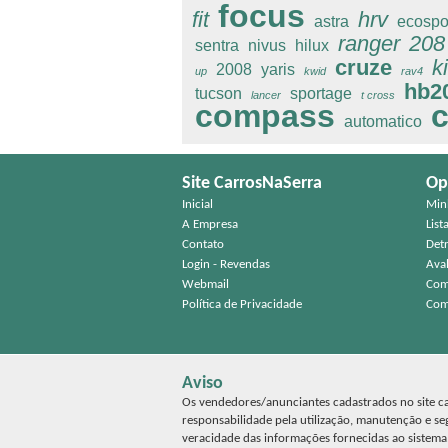
focus
fit
hrv
astra
ecospo
ranger
208
sentra
nivus
hilux
cruze
k
2008
yaris
up
kwid
rav4
hb2
tucson
sportage
lancer
t cross
compass
c
automatico
Site CarrosNaSerra
Op
Inicial
Min
A Empresa
List
Contato
Det
Login - Revendas
Aval
Webmail
Com
Política de Privacidade
Com
Aviso
Os vendedores/anunciantes cadastrados no site car
responsabilidade pela utilização, manutenção e s
veracidade das informações fornecidas ao sistem