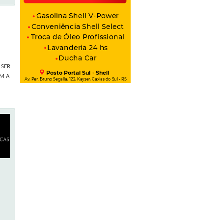
SER 
M A 