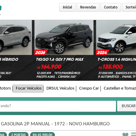
Inicial
Revendas
Contato
Sortei
Motors
Focar Veículos
DRSUL Veículos
Crespo Car
Castellan e Tomaz
V GASOLINA 2P MANUAL - 1972 - NOVO HAMBURGO
INA
2 PORTAS
R$ 45.900,00