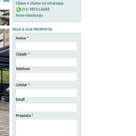
Clique e chame no whatsapp:
(51) 98513.6668
Novo Hamburgo
FAÇA A SUA PROPOSTA
Nome *
Cidade *
Telefone
Celular *
Email
Proposta *