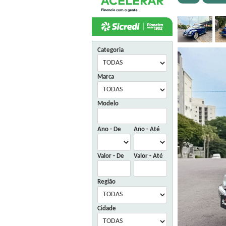
Categoria
Marca
Modelo
Ano - De
Ano - Até
Valor - De
Valor - Até
Região
Cidade