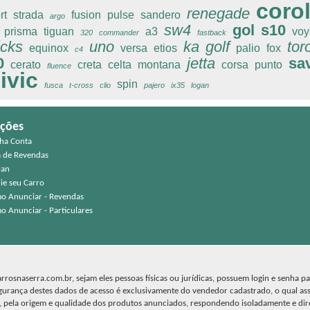
corol
renegade
rt
strada
fusion
pulse
sandero
argo
sw4
gol
s10
prisma
tiguan
a3
voy
320
commander
fastback
icks
uno
ka
golf
tor
equinox
versa
etios
palio
fox
c4
0
jetta
sa
cerato
creta
celta
montana
corsa
punto
fluence
ivic
spin
fusca
t-cross
clio
pajero
ix35
logan
ções
ha Conta
a de Revendas
ran
ie seu Carro
o Anunciar - Revendas
o Anunciar - Particulares
rosnaserra.com.br, sejam eles pessoas físicas ou jurídicas, possuem login e senha p
egurança destes dados de acesso é exclusivamente do vendedor cadastrado, o qual as
a, pela origem e qualidade dos produtos anunciados, respondendo isoladamente e di