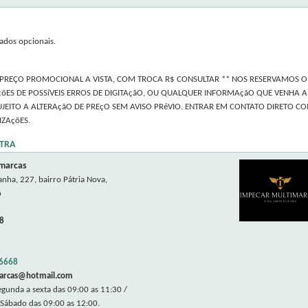
ados opcionais.
 PREÇO PROMOCIONAL A VISTA, COM TROCA R$ CONSULTAR ** NOS RESERVAMOS O 
çõES DE POSSíVEIS ERROS DE DIGITAçãO, OU QUALQUER INFORMAçãO QUE VENHA A 
JEITO A ALTERAçãO DE PREçO SEM AVISO PRéVIO. ENTRAR EM CONTATO DIRETO CO
IZAçõES.
TRA
marcas
nha, 227, bairro Pátria Nova,
o
8
.6668
arcas@hotmail.com
gunda a sexta das 09:00 as 11:30 /
 Sábado das 09:00 as 12:00.